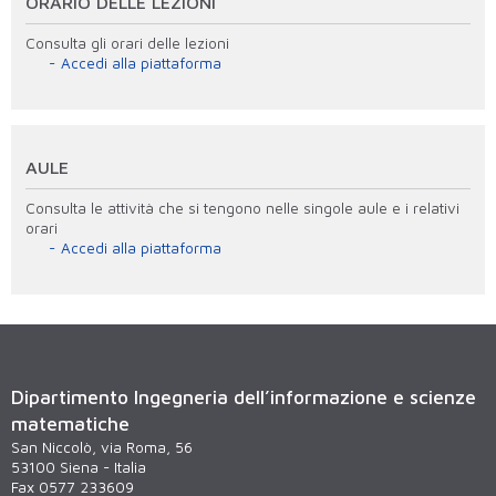
ORARIO DELLE LEZIONI
Consulta gli orari delle lezioni
Accedi alla piattaforma
AULE
Consulta le attività che si tengono nelle singole aule e i relativi
orari
Accedi alla piattaforma
Dipartimento Ingegneria dell’informazione e scienze
matematiche
San Niccolò, via Roma, 56
53100 Siena - Italia
Fax 0577 233609