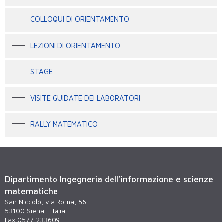
COLLOQUI DI ORIENTAMENTO
LEZIONI DI ORIENTAMENTO
STAGE
VISITE GUIDATE DEI LABORATORI
RALLY MATEMATICO
Dipartimento Ingegneria dell’informazione e scienze
matematiche
San Niccolò, via Roma, 56
53100 Siena - Italia
Fax 0577 233609