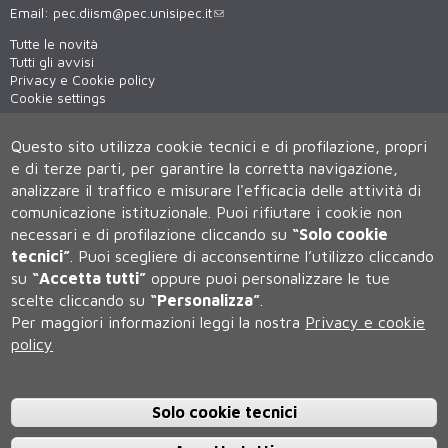
Email:
pec.diism@pec.unisipec.it
Tutte le novità
Tutti gli avvisi
Privacy e Cookie policy
Cookie settings
Materiali informativi
Virtual tour
Questo sito utilizza cookie tecnici e di profilazione, propri
WiFi - unisiWireless
e di terze parti, per garantire la corretta navigazione,
analizzare il traffico e misurare l'efficacia delle attività di
comunicazione istituzionale.
Puoi rifiutare i cookie non
necessari e di profilazione cliccando su
“Solo cookie
tecnici”
.
Puoi scegliere di acconsentirne l’utilizzo cliccando
su
“Accetta tutti”
oppure puoi personalizzare le tue
scelte cliccando su
“Personalizza”
.
Università degli Studi di Siena
Per maggiori informazioni leggi la nostra
Privacy e cookie
Rettorato, via Banchi di Sotto 55, 53100 Siena ITALIA
policy
P.IVA 00273530527 | C.F. 80002070524 | Caselle Pec:
Posta
Elettronica Certificata
Contatti:
urp@unisi.it
- URP - Ufficio Relazioni con il Pubblico Tel.
0577 235555 (dal lunedì al venerdì dalle 9.30 alle 10.30)
Solo cookie tecnici